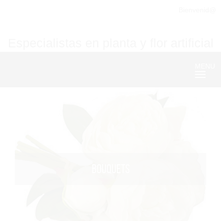
Bienvenid@
Especialistas en planta y flor artificial
MENU
Nave
BOUQUETS