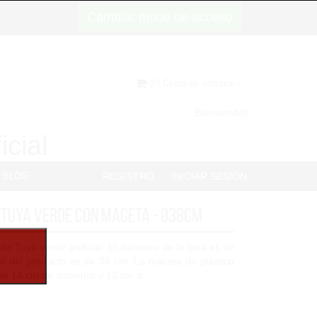
Cambiar modo de acceso
(0) Cesta de compra
Bienvenid@
icial
BLOG
REGISTRO
INICIAR SESIÓN
 Tuya verde con maceta - Ø38cm
de Tuya verde artificial. El diámetro de la bola es de
tal del producto es de 36 cm. La maceta de plástico
ide 14 cm de diámetro y 13 cm d...