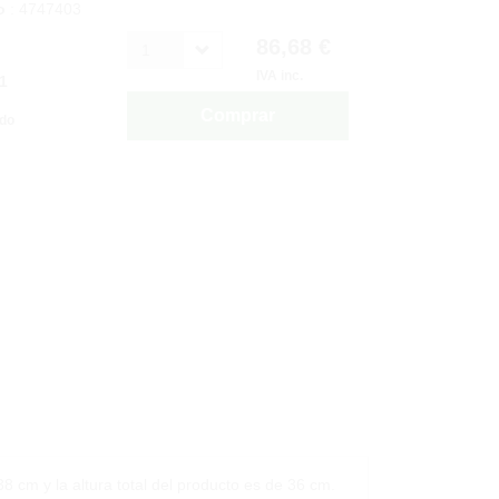
o
: 4747403
86,68 €
1
IVA inc.
1
Comprar
ido
38 cm y la altura total del producto es de 36 cm.