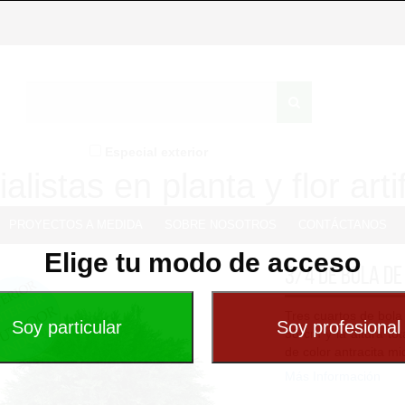
Especial exterior
alistas en planta y flor artif
PROYECTOS A MEDIDA
SOBRE NOSOTROS
CONTÁCTANOS
Elige tu modo de acceso
3/4 de bola de
Tres cuartos de bola 
38 cm y la altura to
de color antracita m
Más Información