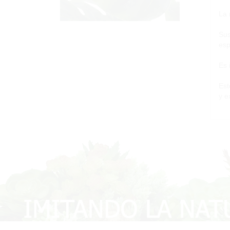
La 
Sus
esp
Es 
Est
y e