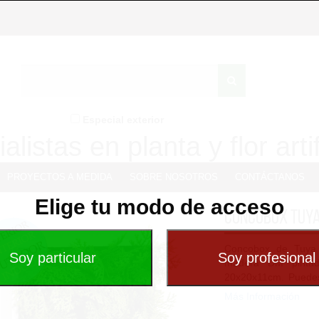
Especial exterior
alistas en planta y flor artif
PROYECTOS A MEDIDA
SOBRE NOSOTROS
CONTÁCTANOS
Elige tu modo de acceso
Concobox Tuya
Concobox de Tuya 
madera DM pintad
20x20x11cm. Puedes
con otras...
Más Información