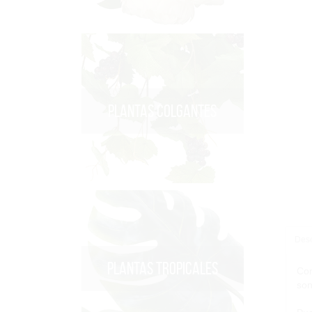
PLANTAS COLGANTES
Desc
PLANTAS TROPICALES
Con
son