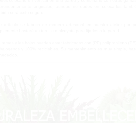
des colocarlo en vertical en una pared y combinarlo con otras gama
prendentemente originales, aunque no dudes en colocarlos tambi
bién será éxito seguro.
e artículo se fabrica de manera artesanal en nuestro atelier por pe
plemente bastará un tornillo o alcayata para fijarlos a la pared.
 ramas y las hojas pueden estar fabricadas con (PP) polipropileno (PE) p
halógenos y 100% reciclables. Su mantenimiento es muy simple, bas
edecido.