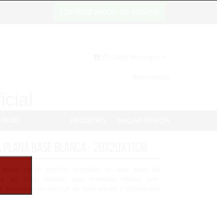
Cambiar modo de acceso
(0) Cesta de compra
Bienvenid@
icial
BLOG
REGISTRO
INICIAR SESIÓN
 plana base blanca - 20x20x11cm
plana verde artificial montado en una base de
a en color blanco, sus medidas totales son:
 colocarlo en vertical en una pared y combinarlo