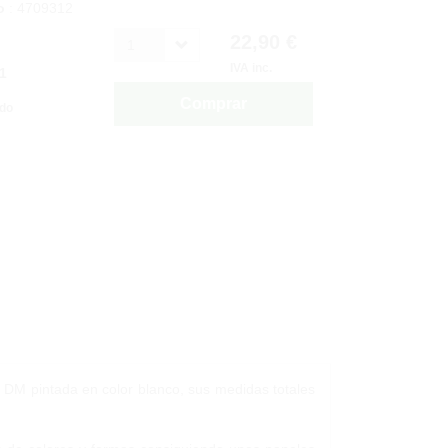
o
: 4709312
22,90 €
1
IVA inc.
1
Comprar
ido
DM pintada en color blanco, sus medidas totales