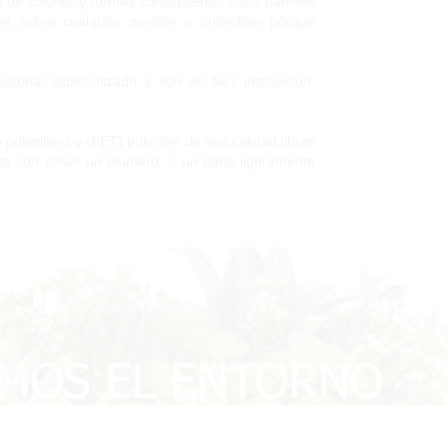
s de colores y formas consiguiendo unos paneles
én sobre cualquier mueble o superficie porque
rsonal especializado y son de fácil instalación,
olietileno y (PET) poliéster de alta calidad libres
ta con pasar un plumero, o un paño ligeramente