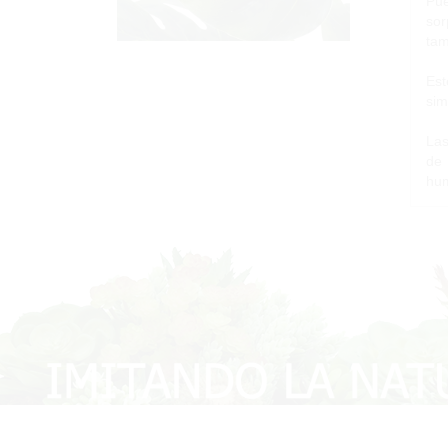
Pue
sor
tam
Est
sim
Las
de 
hum