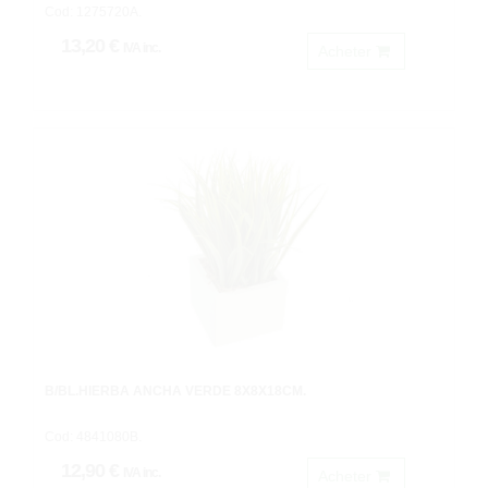
Cod: 1275720A.
13,20 €
IVA inc.
Acheter
B/BL.HIERBA ANCHA VERDE 8X8X18CM.
Cod: 4841080B.
12,90 €
IVA inc.
Acheter