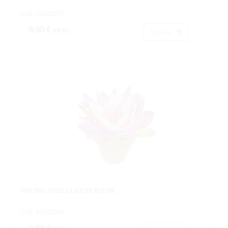
Cod: 4902297A.
9,90 €
IVA inc.
Acheter
M/M Ø9 LOTUS LILAX1FLX17CM.
Cod: 4902298A.