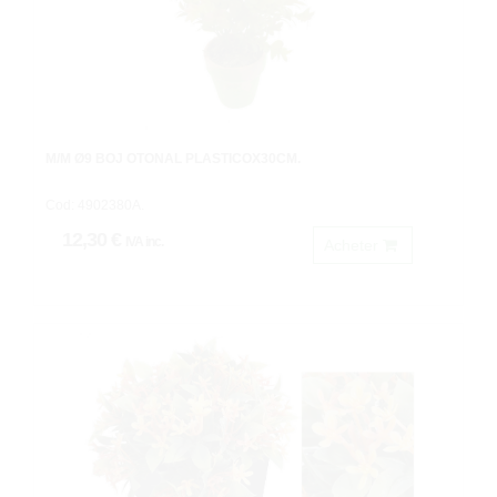
M/M Ø9 BOJ OTOÑAL PLASTICOX30CM.
Cod: 4902380A.
12,30 €
IVA inc.
Acheter