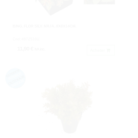
B/NG. FLOR SILV. NRJA. 8X8X14CM.
Cod: 4872510U.
11,90 €
IVA inc.
Acheter