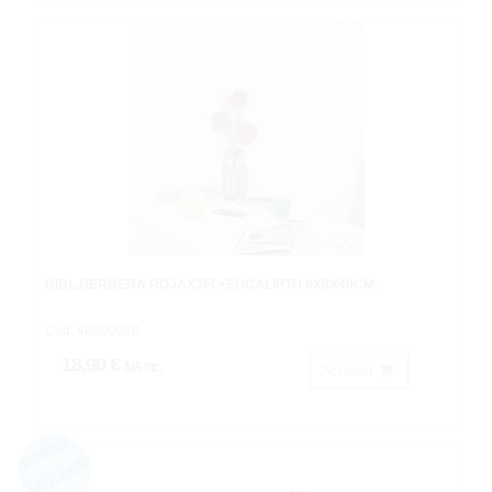
B/BL.GERBERA ROJAX3FL+EUCALIPTU 8X8X40CM.
Cod: 4880008B.
18,90 €
IVA inc.
Acheter