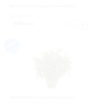
BOJ OTOÑAL PLASTICOX126HJX30CM.C/MØ14
Cod: 1275714B.
23,98 €
IVA inc.
Acheter
PHILO VERDE PLASTICOX68HJX30CM.C/MØ10