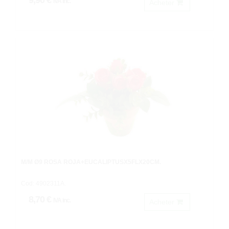
9,90 €
IVA inc.
Acheter
M/M Ø9 ROSA ROJA+EUCALIPTUSX5FLX20CM.
Cod: 4902311A.
8,70 €
IVA inc.
Acheter