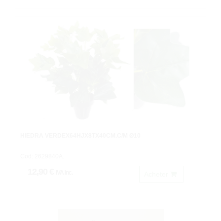
HIEDRA VERDEX64HJX8TX40CM.C/M Ø10
Cod: 2629840A.
12,90 €
IVA inc.
Acheter