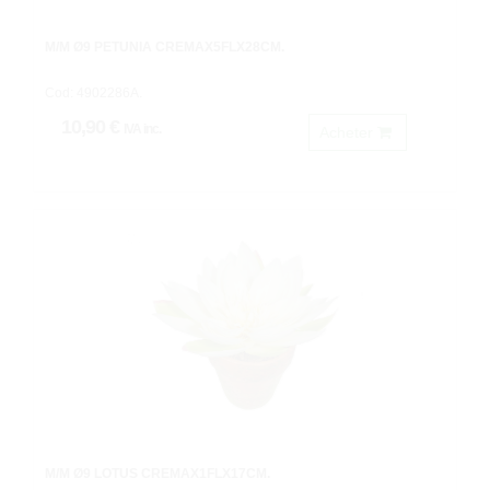
M/M Ø9 PETUNIA CREMAX5FLX28CM.
Cod: 4902286A.
10,90 €
IVA inc.
Acheter
M/M Ø9 LOTUS CREMAX1FLX17CM.