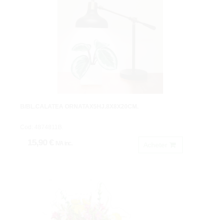
B/BL.CALATEA ORNATAX5HJ.8X8X20CM.
Cod: 4874811B.
15,90 €
IVA inc.
Acheter