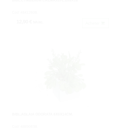
B/BL.CYMBIDIUM CREMAX2FL.8X8X18
Cod: 4841260B.
12,90 €
IVA inc.
Acheter
B/BL.AGLAIA ODORATA 6X6X14CM.
Cod: 4889063B.