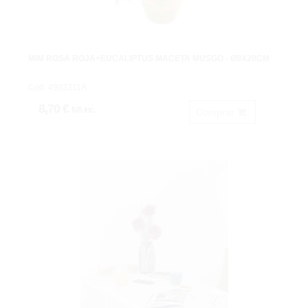
M/M ROSA ROJA+EUCALIPTUS MACETA MUSGO - Ø9X20CM
Cod: 4902311A.
8,70 €
IVA inc.
Comprar