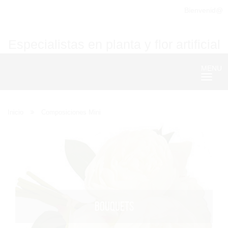
Bienvenid@
Especialistas en planta y flor artificial
MENU
Nave
Inicio
Composiciones Mini
BOUQUETS