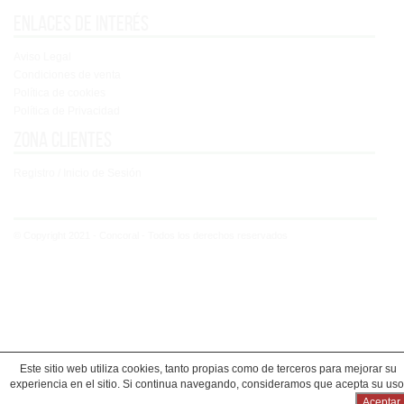
Enlaces de interés
Aviso Legal
Condiciones de venta
Política de cookies
Política de Privacidad
Zona clientes
Registro / Inicio de Sesión
© Copyright 2021 - Concoral - Todos los derechos reservados
Este sitio web utiliza cookies, tanto propias como de terceros para mejorar su
experiencia en el sitio. Si continua navegando, consideramos que acepta su uso