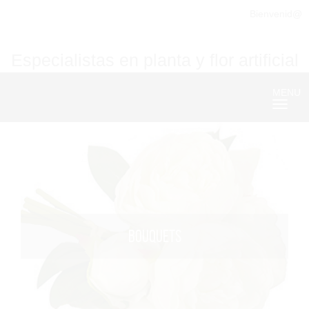
Bienvenid@
Especialistas en planta y flor artificial
MENU
Nave
BOUQUETS