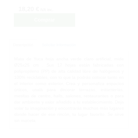
18,20 €
IVA inc.
Comprar
Descripción
Solicitar Información
Mata de Yuca hoja ancha verde claro artificial, mide
Ø25x25 cm . Sus 17 hojas están fabricadas con
polipropileno (PP) de alta calidad libre de halógenos y
100% reciclables, con lo que la podrás colocar tanto en
el interior como exterior. Crea y personaliza espacios
únicos, usalá para decorar terrazas, estanterías,
mesitas de centro, halls, salones, restaurantes o para
dar ambiente y valor añadido a tu establecimiento. Deja
volar tu imaginación y encontrarás muchos más lugares
donde hacer de ese rincón, tu lugar favorito. Se sirve
sin maceta.