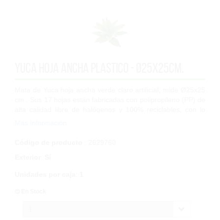
Yuca Hoja Ancha plastico - Ø25x25cm.
Mata de Yuca hoja ancha verde claro artificial, mide Ø25x25
cm . Sus 17 hojas están fabricadas con polipropileno (PP) de
alta calidad libre de halógenos y 100% reciclables, con lo
que la podrás coloc...
Más Información
Código de producto
: 2629760
Exterior
:
Sí
Unidades por caja
:
1
En Stock
1