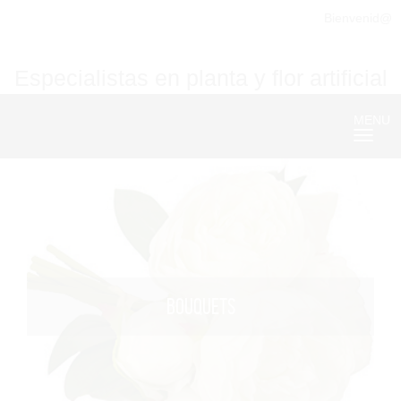
Bienvenid@
Especialistas en planta y flor artificial
MENU
Nave
BOUQUETS