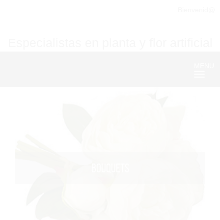
Bienvenid@
Especialistas en planta y flor artificial
MENU
Nave
BOUQUETS