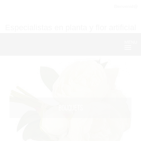
Bienvenid@
Especialistas en planta y flor artificial
MENU
Nave
BOUQUETS