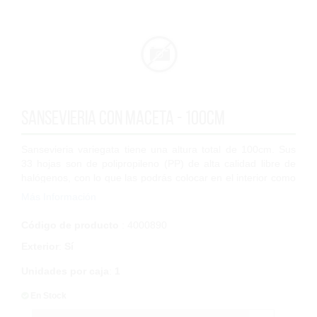
Sansevieria con maceta - 100cm
Sansevieria variegata tiene una altura total de 100cm. Sus
33 hojas son de polipropileno (PP) de alta calidad libre de
halógenos, con lo que las podrás colocar en el interior como
en el exterior. Haz...
Más Información
Código de producto
: 4000890
Exterior
:
Sí
Unidades por caja
:
1
En Stock