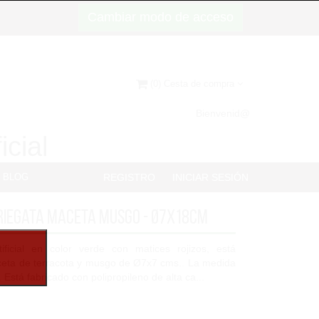
Cambiar modo de acceso
(0) Cesta de compra
Bienvenid@
icial
BLOG
REGISTRO
INICIAR SESIÓN
iegata maceta musgo - Ø7x18cm
ificial en color verde con matices rojizos, está
eta de terracota y musgo de Ø7x7 cms.. La medida
Está fabricado con polipropileno de alta ca...