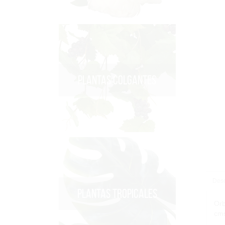
PLANTAS COLGANTES
Desc
PLANTAS TROPICALES
Orb
cms