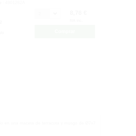
o
: 4901282A
8,76 €
2
IVA inc.
2
Comprar
ido
ntado en una maceta de terracota y musgo de Ø7x7