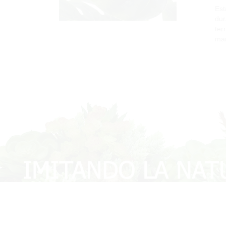
Est
dur
ter
man