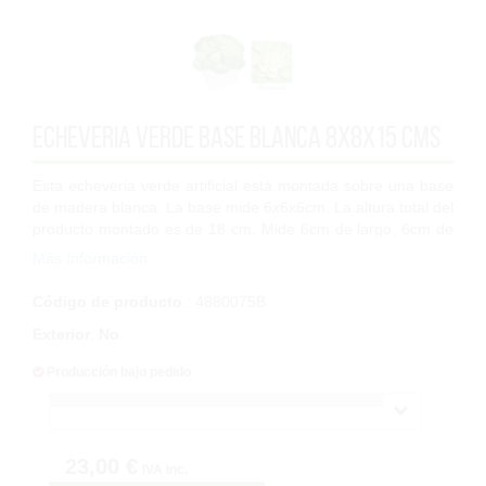
Echeveria Verde Base Blanca 8x8x15 cms
Esta echeveria verde artificial está montada sobre una base
de madera blanca. La base mide 6x6x6cm. La altura total del
producto montado es de 18 cm. Mide 6cm de largo, 6cm de
ancho y 18cm de altura. ...
Más Información
Código de producto
: 4880075B
Exterior
:
No
Producción bajo pedido
23,00 €
IVA inc.