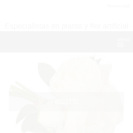
Bienvenid@
Especialistas en planta y flor artificial
MENU
Nave
BOUQUETS