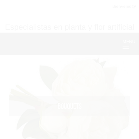
Bienvenid@
Especialistas en planta y flor artificial
MENU
Nave
BOUQUETS