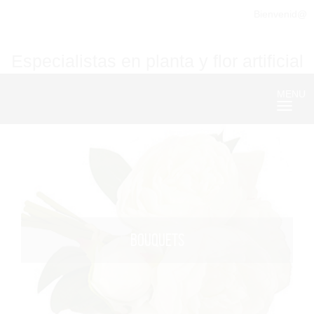
Bienvenid@
Especialistas en planta y flor artificial
MENU
Nave
BOUQUETS