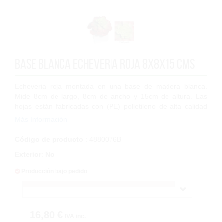
Base Blanca Echeveria Roja 8x8x15 cms
Echeveria roja montada en una base de madera blanca.
Mide 8cm de largo, 8cm de ancho y 15cm de altura. Las
hojas están fabricadas con (PE) polietileno de alta calidad
libres de halógenos y 100% recic...
Más Información
Código de producto
: 4880076B
Exterior
:
No
Producción bajo pedido
16,80 €
IVA inc.