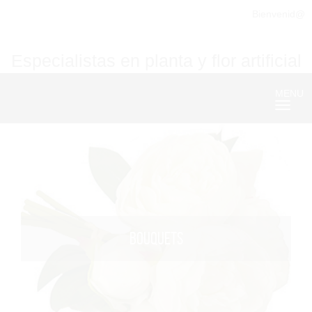
Bienvenid@
Especialistas en planta y flor artificial
MENU
Nave
BOUQUETS