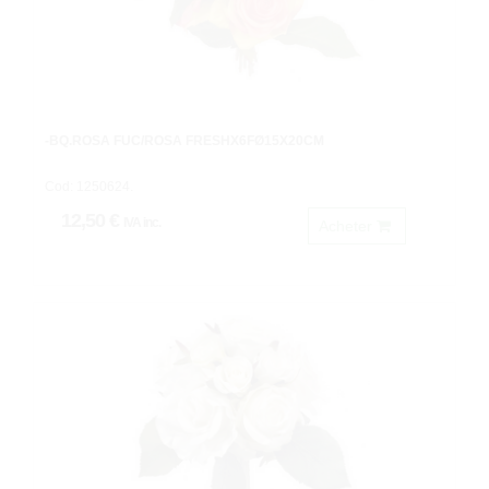
-BQ.ROSA FUC/ROSA FRESHX6FØ15X20CM
Cod: 1250624.
12,50 €
IVA inc.
Acheter