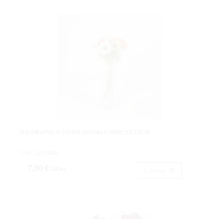
BQ.AMAPOLA CR/NRJA/AMAX10FØ15X33CM.
Cod: 1203048.
7,90 €
IVA inc.
Acheter