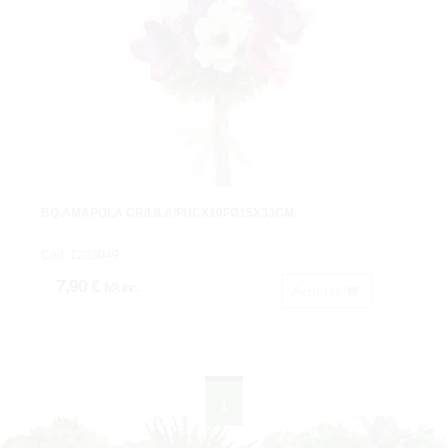
BQ.AMAPOLA CR/LILA/FUCX10FØ15X33CM.
Cod: 1203049.
7,90 €
IVA inc.
Acheter
1