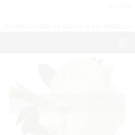
Bienvenid@
Especialistas en planta y flor artificial
MENU
Nave
BOUQUETS