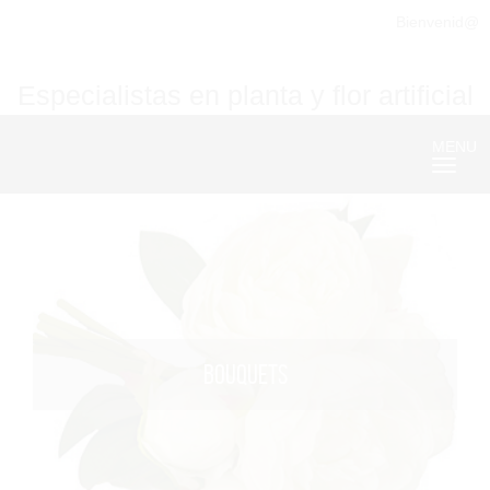
Bienvenid@
Especialistas en planta y flor artificial
MENU
Nave
BOUQUETS