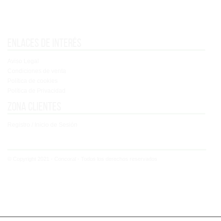
Enlaces de interés
Aviso Legal
Condiciones de venta
Política de cookies
Política de Privacidad
Zona clientes
Registro / Inicio de Sesión
© Copyright 2021 - Concoral - Todos los derechos reservados