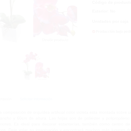
Código de product
Exterior
:
No
Unidades por caja
:
Producción bajo ped
ripción
Solicitar Información
a composición de orquídea artificial color violeta está montada sobr
ancho y 60cm de altura. Las hojas son de poliéster y polipropileno 
eriores. Es ideal para decorar estanterías, también como centro 
cos. Deje volar su imaginación y encontrará muchos más lugares do