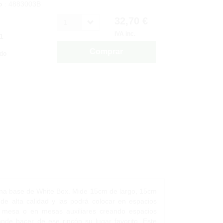
o
: 4883003B
32,70 €
1
IVA inc.
1
Comprar
ido
e una base de White Box. Mide 15cm de largo, 15cm
de alta calidad y las podrá colocar en espacios
de mesa o en mesas auxiliares creando espacios
nde hacer de ese rincón su lugar favorito. Este