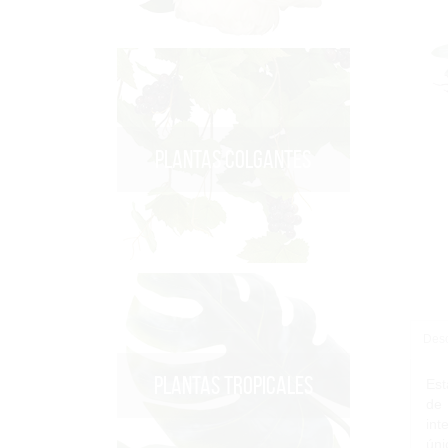
PLANTAS COLGANTES
Desc
PLANTAS TROPICALES
Est
de 
int
úni