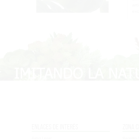
art
exc
Enlaces de interés
Zona c
Aviso Legal
Registro /