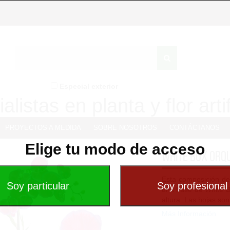
Especial exterior
alistas en planta y flor artif
PROYECTOS A MEDIDA
SOBRE NOSOTROS
CONTÁCTANOS
Elige tu modo de acceso
White box orq
Esta composición de 
una base de White 
altura. Las hojas son 
Más Información