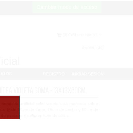
Cambiar modo de acceso
(0) Cesta de compra
Bienvenid@
icial
BLOG
REGISTRO
INICIAR SESIÓN
uídea violeta goma -13x13x60cm.
orquídea artificial color violeta está montada sobre
Box. Mide 15cm de largo, 15cm de ancho y 60cm de
de poliéster y polipropileno de alta c...