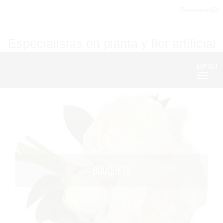
Bienvenid@
Especialistas en planta y flor artificial
MENU
Nave
BOUQUETS