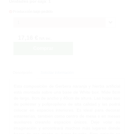
Unidades por caja
:
1
Producción bajo pedido
1
17,16 €
IVA inc.
Comprar
Descripción
Solicitar Información
Esta composición de Gerbera naranja y hierba artificial
está montada sobre una base de White box. Mide 8cm
de largo, 8cm de ancho y 40cm de altura. Las hojas son
de poliéster y polipropileno de alta calidad y las podrá
colocar en espacios interiores. Es ideal para decorar
estanterías, también como centro de mesa o en mesas
auxiliares creando espacios únicos. Deje volar su
imaginación y encontrará muchos más lugares donde
hacer de ese rincón su lugar favorito. Este artículo se