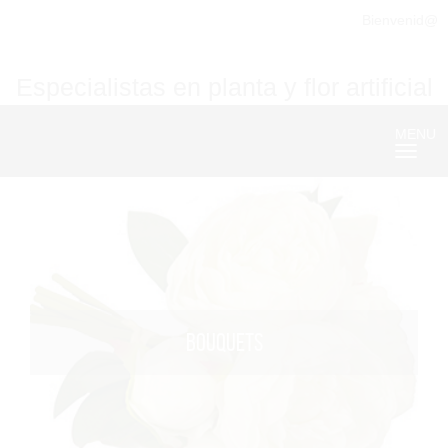
Bienvenid@
Especialistas en planta y flor artificial
MENU
Nave
BOUQUETS