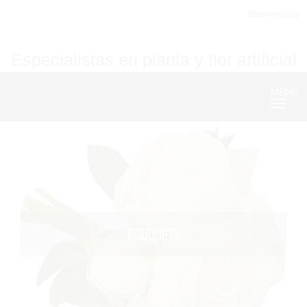
Bienvenid@
Especialistas en planta y flor artificial
MENU
Nave
BOUQUETS