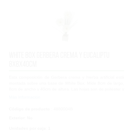
White box gerbera crema y Eucaliptu
8x8x40cm
Esta composición de Gerbera crema y hierba artificial está
montada sobre una base de White Box. Mide 8cm de largo,
8cm de ancho y 40cm de altura. Las hojas son de poliéster y
polipropileno de alta cal...
Más Información
Código de producto
: 4880004B
Exterior
:
No
Unidades por caja
:
1