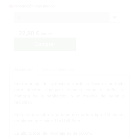
Producción bajo pedido
1
22,90 €
IVA inc.
Comprar
Descripción
Solicitar Información
Este montaje de cymbidium verde artificial es perfecto
para decorar cualquier espacio como el baño, la
cómoda de la habitación, o un mueble del salón o
recibidor.
Está creado sobre una base de madera tipo DM lacada
en blanco que mide 11x11x8,5cm.
La altura total del montaje es de 60 cm.