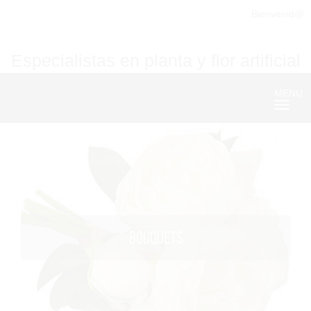
Bienvenid@
Especialistas en planta y flor artificial
MENU
Nave
BOUQUETS