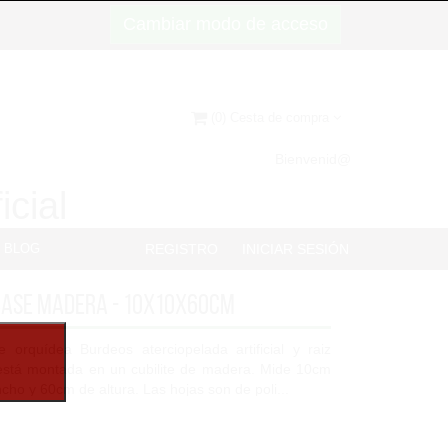
Cambiar modo de acceso
(0) Cesta de compra
Bienvenid@
icial
BLOG
REGISTRO
INICIAR SESIÓN
 base madera - 10x10x60cm
 orquídea Burdeos aterciopelada artificial y raiz
está montada en un cubilite de madera. Mide 10cm
cho y 60cm de altura. Las hojas son de poli...