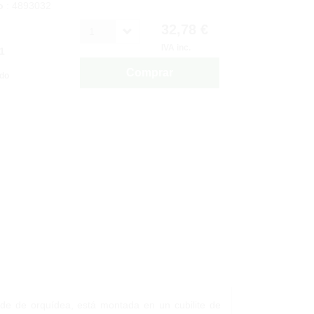
o
: 4893032
32,78 €
1
IVA inc.
1
Comprar
ido
erde de orquídea, está montada en un cubilite de