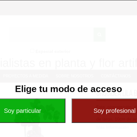
Especial exterior
alistas en planta y flor artif
PROYECTOS A MEDIDA
SOBRE NOSOTROS
CONTÁCTANOS
Elige tu modo de acceso
Orquidea lila
Esta composición de
verde de orquídea, 
de largo, 10cm de an
Más Información