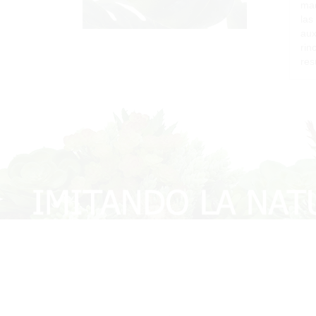
mad
las
aux
rin
res