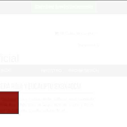
Cambiar modo de acceso
(0) Cesta de compra
Bienvenid@
icial
BLOG
REGISTRO
INICIAR SESIÓN
bera roja y Eucaliptu 8x8x40cm
Gerbera roja y hierba verde artificial, está montada
hite Box. Mide 8cm de largo, 8cm de ancho y 40cm
on de poliéster y polipropileno de al...