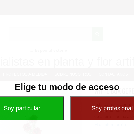
Especial exterior
alistas en planta y flor artif
PROYECTOS A MEDIDA
SOBRE NOSOTROS
CONTÁCTANOS
Elige tu modo de acceso
White box ger
Esta composición de 
sobre una base de W
de altura. Las hojas s
Más Información