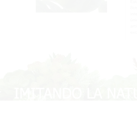
Est
8cm
int
úni
art
exc