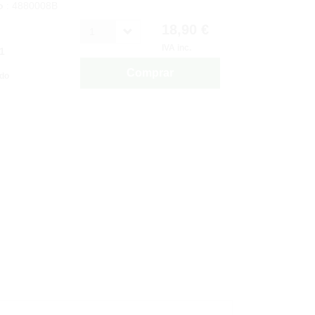
o
: 4880008B
18,90 €
1
IVA inc.
1
Comprar
ido