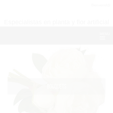
Bienvenid@
Especialistas en planta y flor artificial
MENU
Nave
BOUQUETS