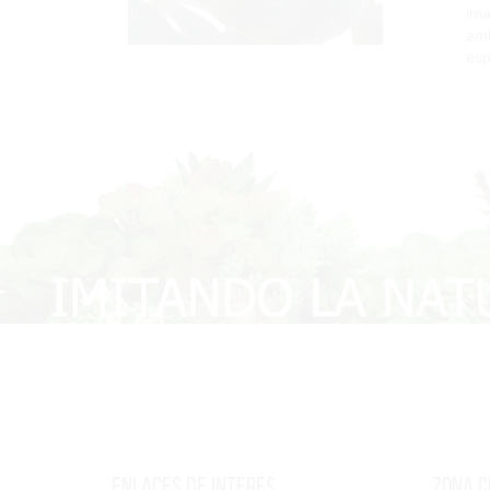
ima
amb
esp
Enlaces de interés
Zona c