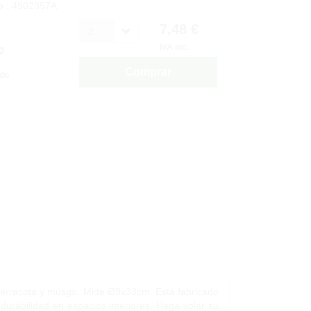
o
: 4902357A
7,48 €
2
IVA inc.
2
Comprar
ido
 terracota y musgo. Mide Ø9x33cm. Está fabricado
 durabilidad en espacios interiores. Haga volar su