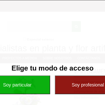
Especial exterior
alistas en planta y flor artif
PROYECTOS A MEDIDA
SOBRE NOSOTROS
CONTÁCTANOS
Elige tu modo de acceso
M/M Pensamien
Este pensamiento art
terracota y musgo.
polipropileno de alta
Más Información