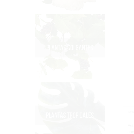
PLANTAS COLGANTES
Desc
PLANTAS TROPICALES
Est
con