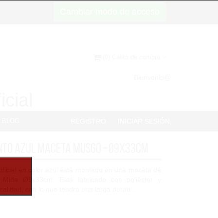
Cambiar modo de acceso
(0) Cesta de compra
Bienvenid@
icial
BLOG
REGISTRO
INICIAR SESIÓN
to azul maceta musgo - Ø9x33cm
ificial en color azul está montado en una maceta de
 Mide Ø9x33cm. Está fabricado con poliéster y
 calidad, con lo que tendrá una larga durab...