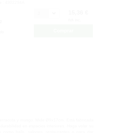
o
: 4902294A
15,36 €
2
IVA inc.
2
Comprar
ido
e terracota y musgo. Mide Ø9x17cm. Está fabricada
 durabilidad en espacios interiores. Haga volar su
es como halls, salones, restaurantes o para dar