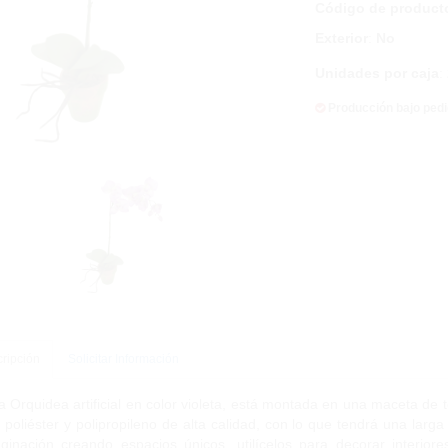
Código de product
Exterior
:
No
Unidades por caja
:
Producción bajo ped
ripción
Solicitar Información
a Orquidea artificial en color violeta, está montada en una maceta d
 poliéster y polipropileno de alta calidad, con lo que tendrá una larga
ginación creando espacios únicos, utilícelos para decorar interior