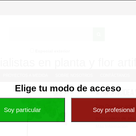
Especial exterior
alistas en planta y flor artif
PROYECTOS A MEDIDA
SOBRE NOSOTROS
CONTÁCTANOS
Elige tu modo de acceso
M/M Orquidea 
Esta Orquidea artifi
terracota y musgo.
polipropileno de alta
Más Información