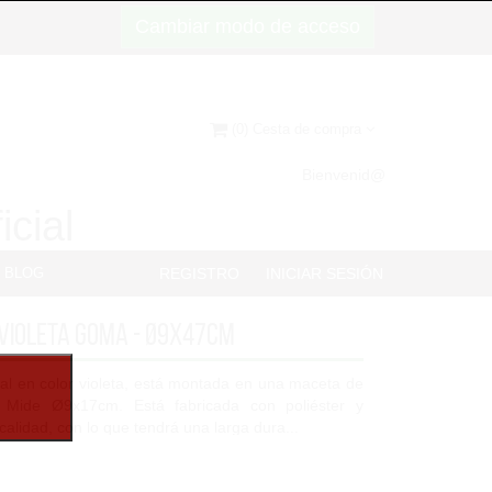
Cambiar modo de acceso
(0) Cesta de compra
Bienvenid@
icial
BLOG
REGISTRO
INICIAR SESIÓN
violeta goma - Ø9x47cm
cial en color violeta, está montada en una maceta de
 Mide Ø9x17cm. Está fabricada con poliéster y
 calidad, con lo que tendrá una larga dura...