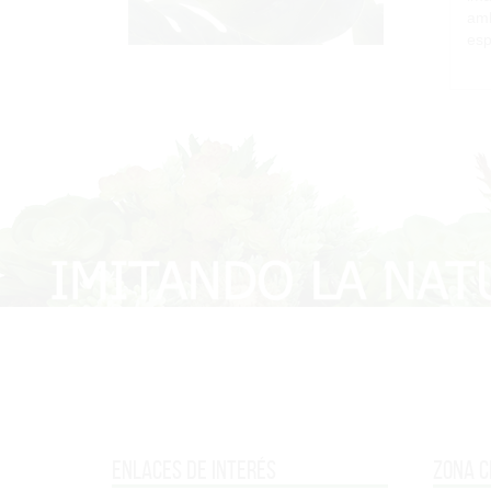
amb
esp
Enlaces de interés
Zona c