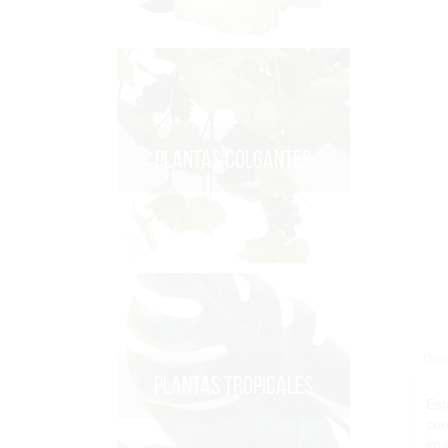
PLANTAS COLGANTES
Desc
PLANTAS TROPICALES
Est
con
ima