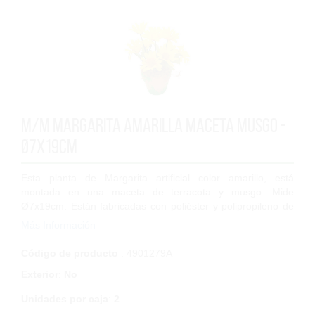
M/M Margarita amarilla maceta musgo -
Ø7x19cm
Esta planta de Margarita artificial color amarillo, está
montada en una maceta de terracota y musgo. Mide
Ø7x19cm. Están fabricadas con poliéster y polipropileno de
alta calidad, con lo que tendrá una...
Más Información
Código de producto
: 4901279A
Exterior
:
No
Unidades por caja
:
2