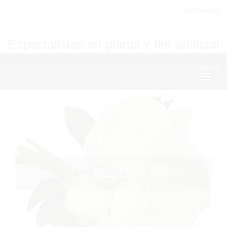
Bienvenid@
Especialistas en planta y flor artificial
MENU
Nave
BOUQUETS