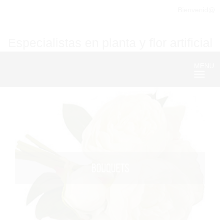
Bienvenid@
Especialistas en planta y flor artificial
MENU
Nave
BOUQUETS