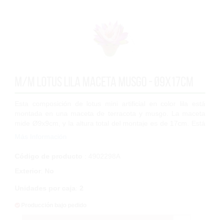
M/M Lotus Lila maceta musgo - Ø9x17cm
Esta composición de lotus mini artificial en color lila está
montada en una maceta de terracota y musgo. La maceta
mide Ø9x9cm, y la altura total del montaje es de 17cm. Está
fabricado con poliéster...
Más Información
Código de producto
: 4902298A
Exterior
:
No
Unidades por caja
:
2
Producción bajo pedido