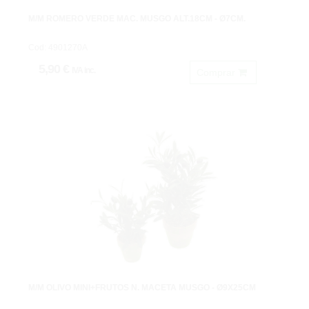
M/M ROMERO VERDE MAC. MUSGO ALT.18CM - Ø7CM.
Cod: 4901270A
5,90 €
IVA inc.
Comprar
M/M OLIVO MINI+FRUTOS N. MACETA MUSGO - Ø9X25CM