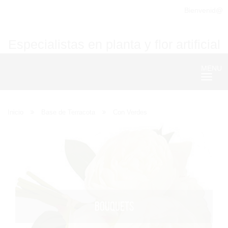
Bienvenid@
Especialistas en planta y flor artificial
MENU
Nave
Inicio
Base de Terracota
Con Verdes
BOUQUETS