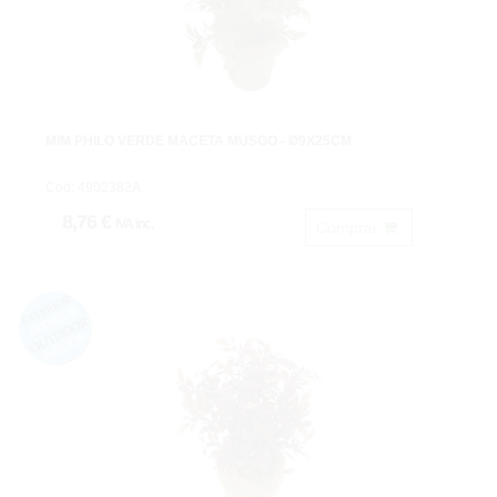
M/M PHILO VERDE MACETA MUSGO - Ø9X25CM
Cod: 4902382A
8,76 €
IVA inc.
Comprar