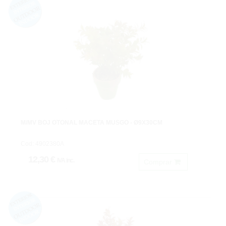
M/MV BOJ OTOÑAL MACETA MUSGO - Ø9X30CM
Cod: 4902380A
12,30 €
IVA inc.
Comprar