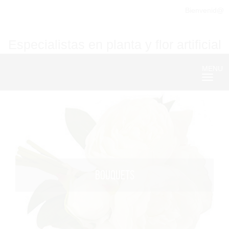
Bienvenid@
Especialistas en planta y flor artificial
MENU
Nave
BOUQUETS