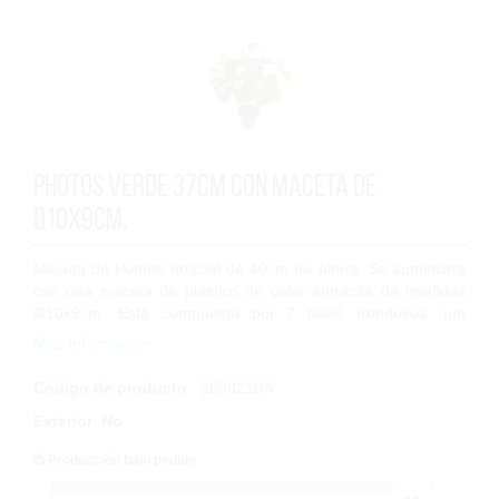
Photos Verde 37cm con maceta de
Ø10x9cm.
Maceta de Pothos artifcial de 40cm de altura. Se suministra
con una maceta de plástico de color antracita de medidas
Ø10x9cm. Está compuesta por 7 tallos frondosos que
reúnen un total de 55 hojas. Est...
Más Información
Código de producto
: 2630210A
Exterior
:
No
Producción bajo pedido