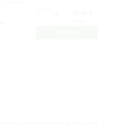
o
: 1291121A
15,90 €
IVA inc.
ido
Comprar
tracita. Tiene una altura total de 35cm y está