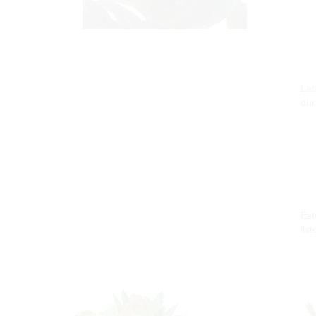
Las
dur
Est
lis