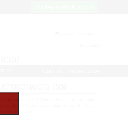
Cambiar modo de acceso
(0) Cesta de compra
Bienvenid@
icial
BLOG
REGISTRO
INICIAR SESIÓN
Plástico con maceta -35cm
icial con maceta de Ø10cm x 9cm altura en color
altura total de 35cm y está configurada por 9 flores y
 diferentes alturas.