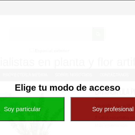
Especial exterior
alistas en planta y flor artif
PROYECTOS A MEDIDA
SOBRE NOSOTROS
CONTÁCTANOS
Elige tu modo de acceso
Lavanda Lila 
Lavanda Lila artif
antracita. Tiene una 
9 tallos repartidos en
Más Información
La...