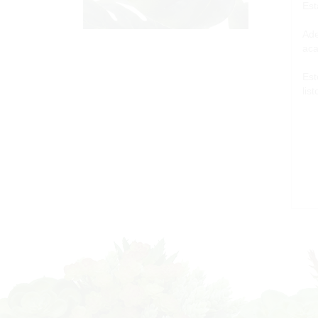
Est
Ade
aca
Est
lis