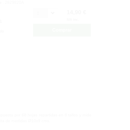
o
: 2629820A
14,90 €
1
IVA inc.
1
Comprar
ido
uesta por 68 hojas repartidas en 8 tallos y mide
acita de medidas Ø10x9 cms.