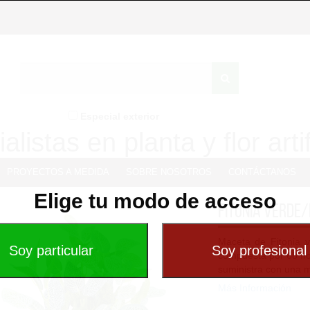
Especial exterior
alistas en planta y flor artif
PROYECTOS A MEDIDA
SOBRE NOSOTROS
CONTÁCTANOS
Elige tu modo de acceso
Fitonia verde
Maceta de Fitonia 
compuesta por 68 hoj
suministra con una ma
Más Información