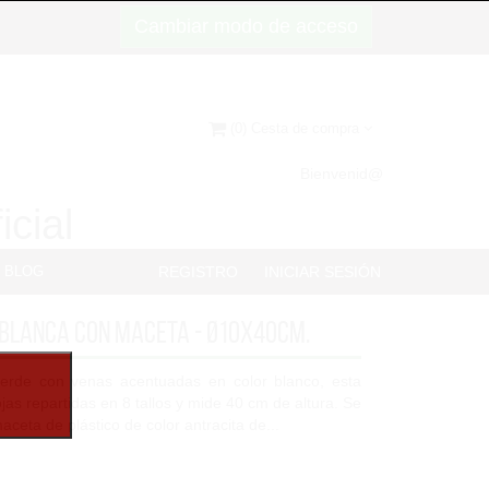
Cambiar modo de acceso
(0) Cesta de compra
Bienvenid@
icial
BLOG
REGISTRO
INICIAR SESIÓN
/blanca con maceta - Ø10x40cm.
verde con venas acentuadas en color blanco, esta
as repartidas en 8 tallos y mide 40 cm de altura. Se
ceta de plástico de color antracita de...