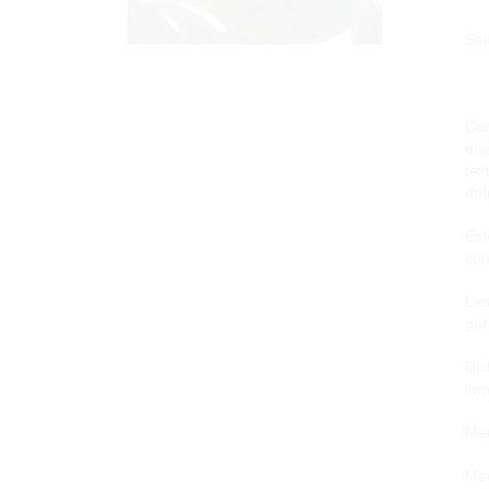
Set
Con
dis
tex
def
Est
con
Las
gar
Dic
imp
Med
Med