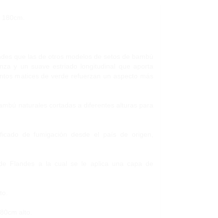
e 180cm.
randes que las de otros modelos de setos de bambú
nza y un suave estriado longitudinal que aporta
stintos matices de verde refuerzan un aspecto más
ambú naturales cortadas a diferentes alturas para
ficado de fumigación desde el país de origen,
e Flandes a la cual se le aplica una capa de
to.
180cm alto.