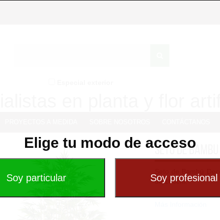
Especial exterior
alistas en planta y flor artif
PROYECTOS A MEDIDA
SOBRE NOSOTROS
CONTÁCTANOS
Elige tu modo de acceso
Seto de bambu
Seto de Bambú Decora
de 180cm.
Consta de 80 tallos
Más Información
grandes que las de o