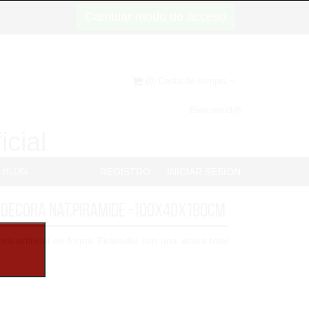
Cambiar modo de acceso
(0) Cesta de compra
Bienvenid@
icial
BLOG
REGISTRO
INICIAR SESIÓN
 Decora nat.piramide -100x40x180cm
 artificial en forma Piramidal con una altura total
 y 1.600 hojas bien distribuidas y ligeramente más
tros modelos de set...