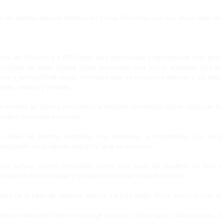
o de Bambú Decora artificial en forma Piramidal con una altura total d
sta de 80 tallos y 1.600 hojas bien distribuidas y ligeramente más g
ponibles en web, dichas hojas presentan una forma alargada tipo la
tura y profundidad visual, mientras que su curvatura natural y los di
inido, vistoso y realista.
e modelo se fabrica con ramas artificiales insertadas sobre cañas de b
seguir su forma piramidal.
 cañas de bambú utilizadas son naturales e importadas con certi
antizando un producto seguro y libre de insectos.
has cañas, vienen montadas sobre una base de madera de pino d
rimación antihumedad y posteriormente se pinta de blanco.
ida de la base de madera blanca: 74,5cm largo, 20cm ancho y 5cm al
idas totales del seto con ramaje incluido: 100cm largo, 40cm ancho, 