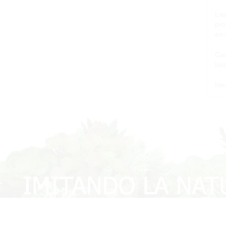
Las
pro
en 
Cad
lis
Ide