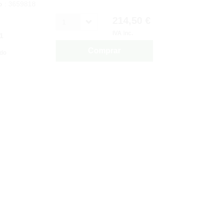
o
: 3659818
214,50 €
1
IVA inc.
1
Comprar
ido