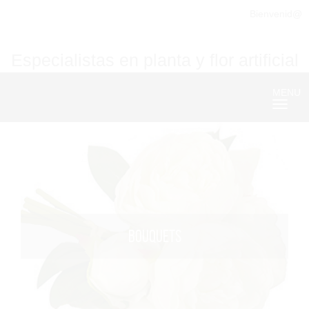
Bienvenid@
Especialistas en planta y flor artificial
MENU
Nave
BOUQUETS