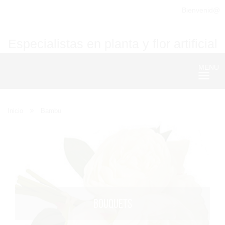
Bienvenid@
Especialistas en planta y flor artificial
MENU
Nave
Inicio
Bambu
BOUQUETS