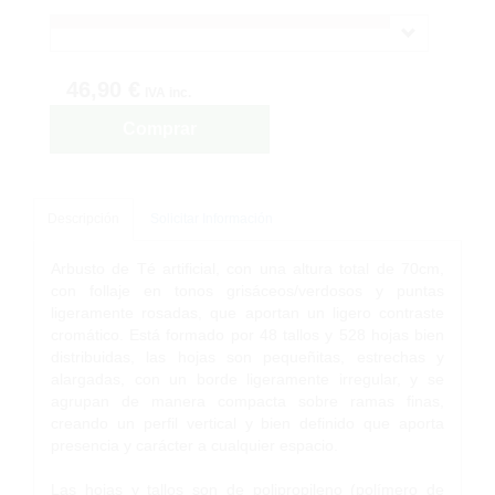
46,90 €
IVA inc.
Comprar
Descripción
Solicitar Información
Arbusto de Té artificial, con una altura total de 70cm,
con follaje en tonos grisáceos/verdosos y puntas
ligeramente rosadas, que aportan un ligero contraste
cromático. Está formado por 48 tallos y 528 hojas bien
distribuidas, las hojas son pequeñitas, estrechas y
alargadas, con un borde ligeramente irregular, y se
agrupan de manera compacta sobre ramas finas,
creando un perfil vertical y bien definido que aporta
presencia y carácter a cualquier espacio.
Las hojas y tallos son de polipropileno (polímero de