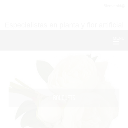
Bienvenid@
Especialistas en planta y flor artificial
MENU
Nave
BOUQUETS