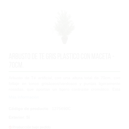
Arbusto de Te gris plastico con maceta -
70cm.
Arbusto de Té artificial, con una altura total de 70cm, con
follaje en tonos grisáceos/verdosos y puntas ligeramente
rosadas, que aportan un ligero contraste cromático. Está
formado por 48 tallos y 52...
Más Información
Código de producto
: 1275690C
Exterior
:
Sí
Producción bajo pedido