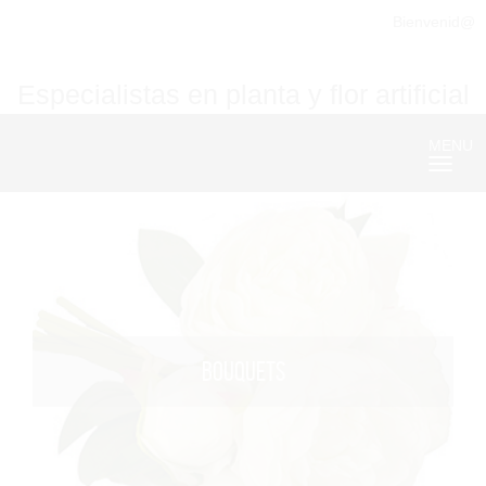
Bienvenid@
Especialistas en planta y flor artificial
MENU
Nave
BOUQUETS