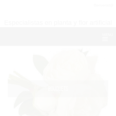
Bienvenid@
Especialistas en planta y flor artificial
MENU
Nave
BOUQUETS