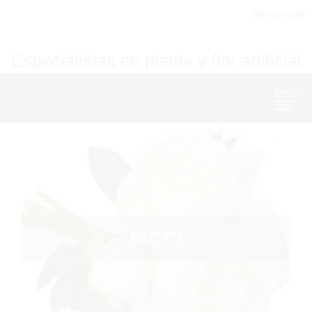
Bienvenid@
Especialistas en planta y flor artificial
MENU
Nave
BOUQUETS