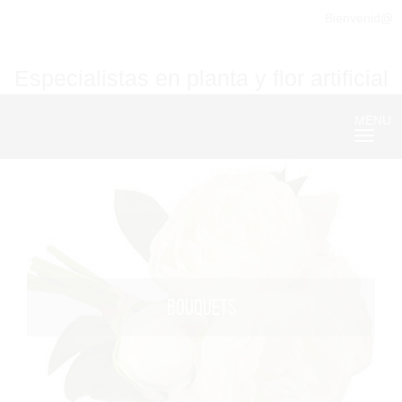
Bienvenid@
Especialistas en planta y flor artificial
MENU
Nave
BOUQUETS