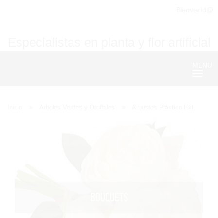
Bienvenid@
Especialistas en planta y flor artificial
MENU
Nave
Inicio
Arboles Verdes y Otoñales
Arbustos Plástico Ext.
BOUQUETS