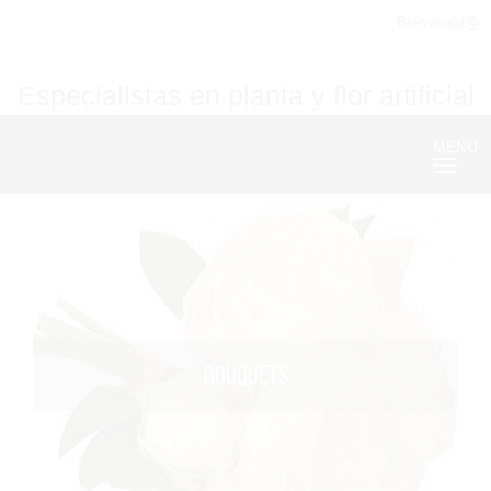
Bienvenid@
Especialistas en planta y flor artificial
MENU
Nave
BOUQUETS