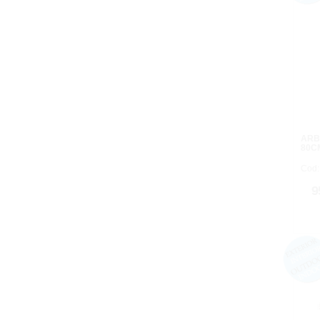
ARB
80C
Cod:
9