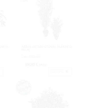
RONCO
ARBOL DE BOJ OTOÑAL PLASTICO-
80CM.
Cod: 3663108.
89,80 €
IVA inc.
Comprar