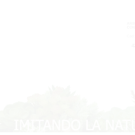
ARB
CON
Cod:
4