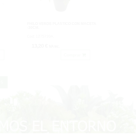
PHILO VERDE PLASTICO CON MACETA
-30CM.
Cod: 1275720A.
13,20 €
IVA inc.
Comprar
5