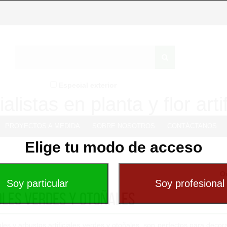
Especial exterior
alistas en planta y flor artif
PROYECTOS A MEDIDA
SOBRE NOSOTROS
CONTÁCTANOS
Elige tu modo de acceso
O
les Verdes y Otoñales
les y arbustos artificiales verdes y otoñales, son perfectos para deco