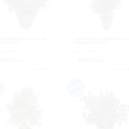
LO MARRON PLASTICO CON
ARBUSTO PHILO MARRON PLAS
ETA -30CM.
CON MACETA -60CM.
 1275724B.
Cod: 1275724C.
9,40 €
39,80 €
IVA inc.
IVA inc.
Comprar
Comprar