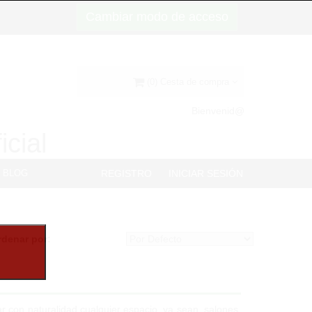
Cambiar modo de acceso
(0) Cesta de compra
Bienvenid@
icial
BLOG
REGISTRO
INICIAR SESIÓN
rdenar por:
rar con naturalidad cualquier espacio, ya sean salones,