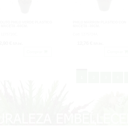
OLITO PHILO VERDE PLASTICO
PHILO MARRON PLASTICO CON
 MACETA -60CM.
MACETA -30CM.
 1275720C.
Cod: 1275724A.
2,90 €
12,76 €
IVA inc.
IVA inc.
Comprar
Comprar
1
2
3
4