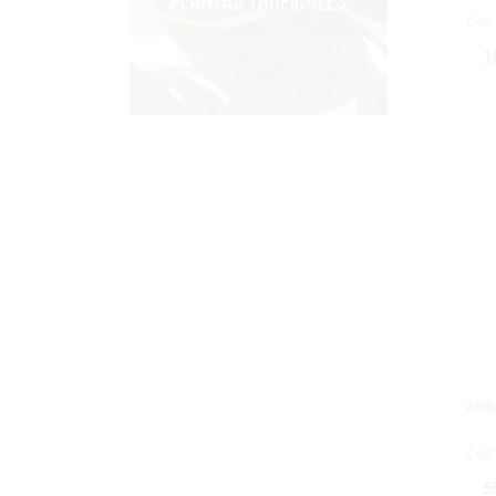
PLANTAS TROPICALES
Cod:
1
ARB
Cod:
5