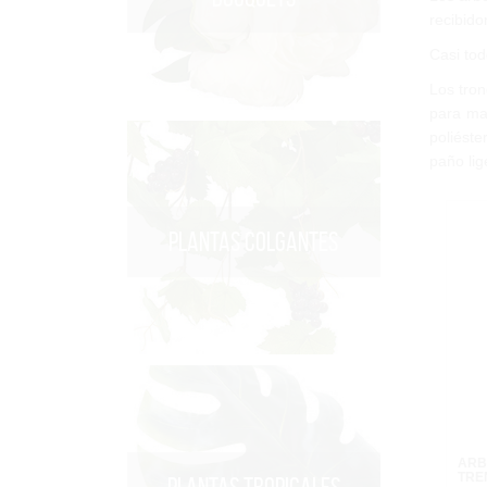
recibido
Casi tod
Los tro
para ma
poliéste
paño li
PLANTAS COLGANTES
ARB
TRE