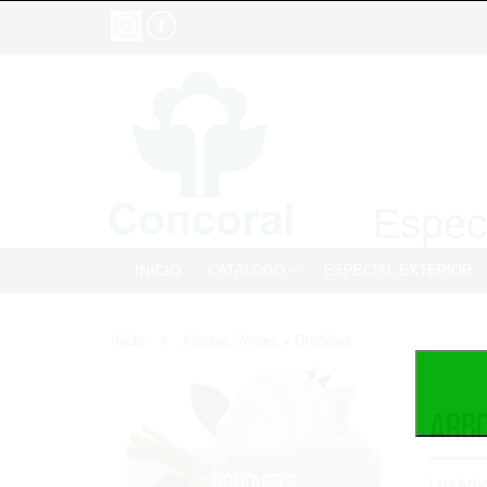
Especi
INICIO
CATÁLOGO
ESPECIAL EXTERIOR
Inicio
Arboles Verdes y Otoñales
Arbo
BOUQUETS
Los árbo