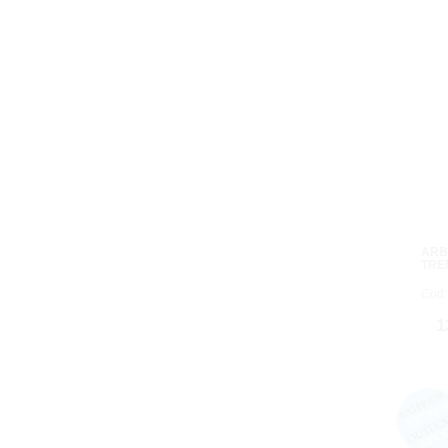
ÁRB
TRE
Cod:
1