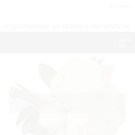
Bienvenid@
Especialistas en planta y flor artificial
MENU
Nave
BOUQUETS