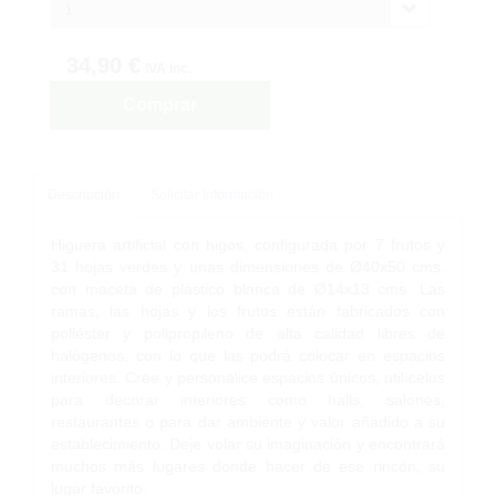
1
34,90 €
IVA inc.
Comprar
Descripción
Solicitar Información
Higuera artificial con higos, configurada por 7 frutos y
31 hojas verdes y unas dimensiones de Ø40x50 cms.
con maceta de plástico blanca de Ø14x13 cms. Las
ramas, las hojas y los frutos están fabricados con
poliéster y polipropileno de alta calidad libres de
halógenos, con lo que las podrá colocar en espacios
interiores. Cree y personalice espacios únicos, utilícelos
para decorar interiores como halls, salones,
restaurantes o para dar ambiente y valor añadido a su
establecimiento. Deje volar su imaginación y encontrará
muchos más lugares donde hacer de ese rincón, su
lugar favorito.