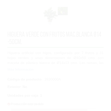
Higuera verde con frutos Mac.Blanca Ø14
-50cm.
Higuera artificial con higos, configurada por 7 frutos y 31
hojas verdes y unas dimensiones de Ø40x50 cms. con
maceta de plástico blanca de Ø14x13 cms. Las ramas, las
hojas y los frutos están fabricad...
Más Información
Código de producto
: 2630000A
Exterior
:
No
Unidades por caja
:
1
Producción bajo pedido