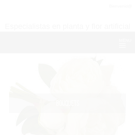
Bienvenid@
Especialistas en planta y flor artificial
MENU
Nave
BOUQUETS