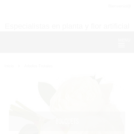
Bienvenid@
Especialistas en planta y flor artificial
MENU
Nave
Inicio
Arboles Frutales
BOUQUETS