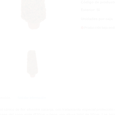
Código de product
Exterior
:
Sí
Unidades por caja
:
Producción bajo ped
ripción
Solicitar Información
ol cónico de flor silvestre naranja, con tratamiento especial protección r
base del cono mide Ø30cm y tiene una altura total de 50cm. Las hojas