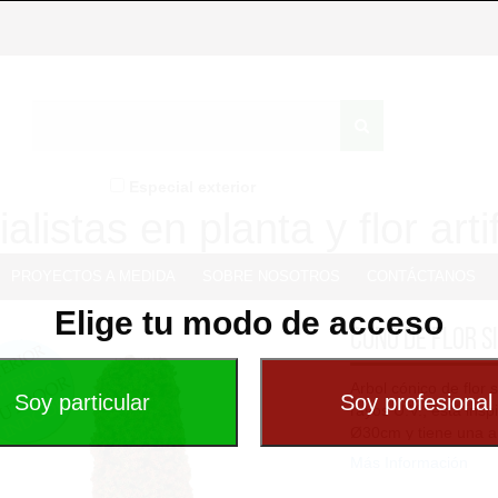
Especial exterior
alistas en planta y flor artif
PROYECTOS A MEDIDA
SOBRE NOSOTROS
CONTÁCTANOS
Elige tu modo de acceso
Cono de flor S
Arbol cónico de flor 
rayos U.V., está insp
Ø30cm y tiene una al
Más Información