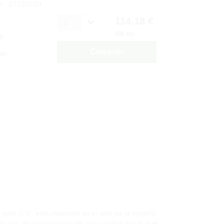
o
: 4732502U
114,18 €
1
IVA inc.
1
Comprar
ido
ayos U.V., está inspirado en el arte de la topiaria.
 son de polipropileno de alta calidad por lo que