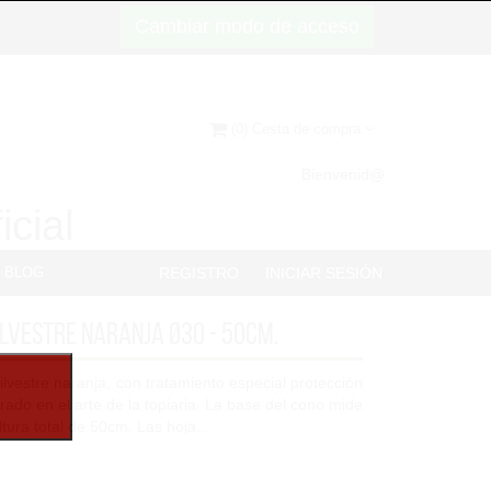
Cambiar modo de acceso
(0) Cesta de compra
Bienvenid@
icial
BLOG
REGISTRO
INICIAR SESIÓN
ilvestre Naranja Ø30 - 50cm.
silvestre naranja, con tratamiento especial protección
irado en el arte de la topiaria. La base del cono mide
tura total de 50cm. Las hoja...