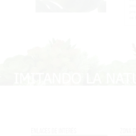
pod
pre
se 
Enlaces de interés
Zona c