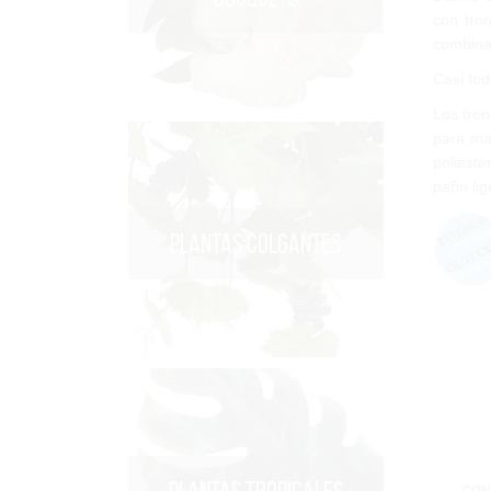
con tro
combinac
Casi tod
Los tro
para ma
poliéste
paño li
PLANTAS COLGANTES