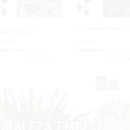
O + BOLA DE CACTUS
CONO + BOLA DE PINO PICEA - 
A/LUPULO - 140CM
 4791901.
Cod: 4792601.
65,00 €
235,80 €
IVA inc.
IVA inc.
Comprar
Comprar
1
2