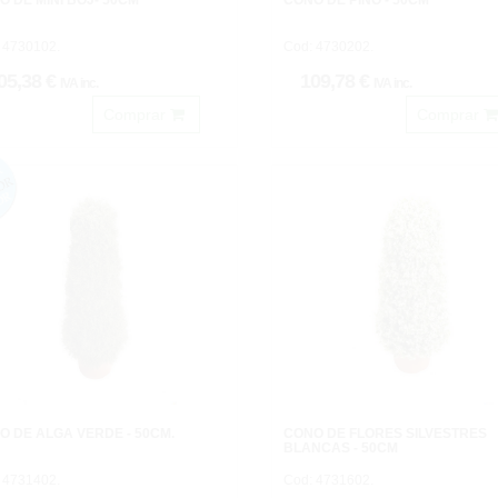
O DE MINI BOJ- 50CM
CONO DE PINO - 50CM
 4730102.
Cod: 4730202.
05,38 €
109,78 €
IVA inc.
IVA inc.
Comprar
Comprar
O DE ALGA VERDE - 50CM.
CONO DE FLORES SILVESTRES
BLANCAS - 50CM
 4731402.
Cod: 4731602.