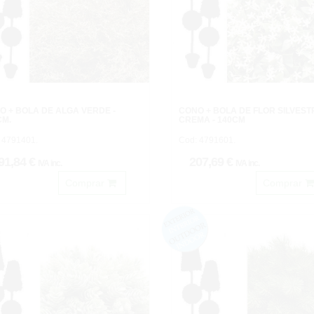
O + BOLA DE ALGA VERDE -
CONO + BOLA DE FLOR SILVEST
CM.
CREMA - 140CM
 4791401.
Cod: 4791601.
91,84 €
207,69 €
IVA inc.
IVA inc.
Comprar
Comprar