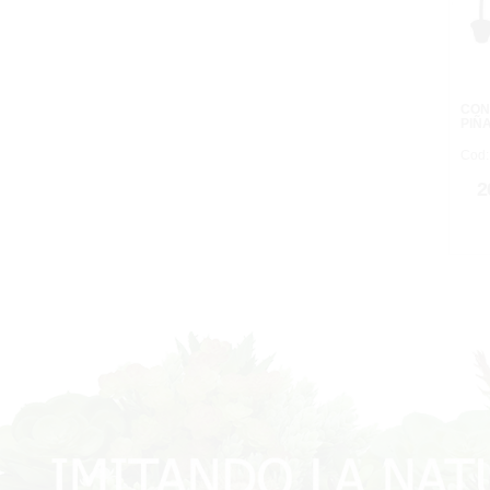
CON
PIÑ
Cod:
2