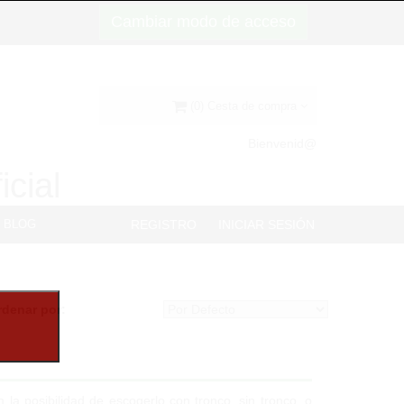
Cambiar modo de acceso
(0) Cesta de compra
Bienvenid@
icial
BLOG
REGISTRO
INICIAR SESIÓN
rdenar por:
la posibilidad de escogerlo con tronco, sin tronco, o