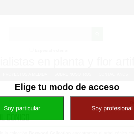
Especial exterior
alistas en planta y flor artif
PROYECTOS A MEDIDA
SOBRE NOSOTROS
CONTÁCTANOS
Elige tu modo de acceso
O
l conico
de la colección
Boxwood Collection
encontramos el arbol cónico con 