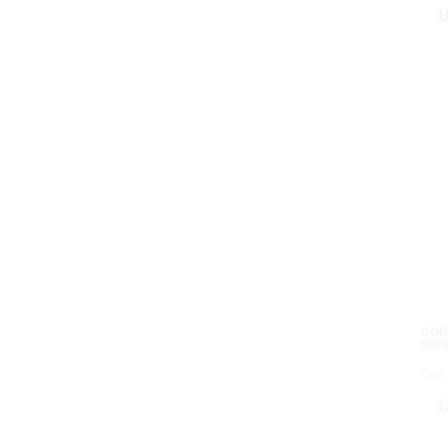
1
CON
50C
Cod:
1