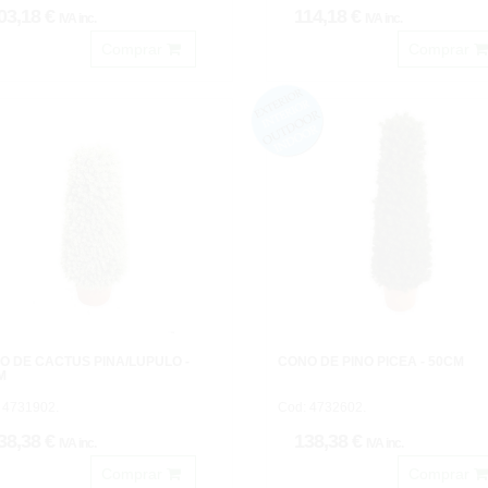
03,18 €
114,18 €
IVA inc.
IVA inc.
Comprar
Comprar
O DE CACTUS PIÑA/LUPULO -
CONO DE PINO PICEA - 50CM
M
 4731902.
Cod: 4732602.
38,38 €
138,38 €
IVA inc.
IVA inc.
Comprar
Comprar