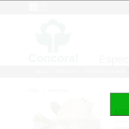
Especi
INICIO
CATÁLOGO
ESPECIAL EXTERIOR
Inicio
Arbol conico
Arbo
BOUQUETS
Dentro 