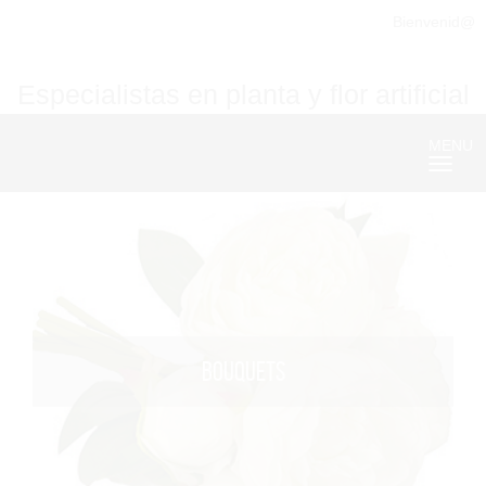
Bienvenid@
Especialistas en planta y flor artificial
MENU
Nave
BOUQUETS