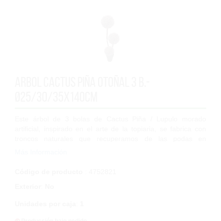
arbol cactus piña Otoñal 3 B.-
Ø25/30/35x140cm
Este árbol de 3 bolas de Cactus Piña / Lupulo morado
artificial, inspirado en el arte de la topiaria, se fabrica con
troncos naturales que recuperamos de las podas en
aprovechamientos forestales. Mide...
Más Información
Código de producto
: 4752821
Exterior
:
No
Unidades por caja
:
1
Producción bajo pedido